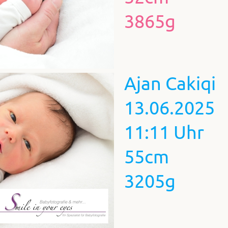
3865g
Ajan Cakiqi
13.06.2025
11:11 Uhr
55cm
3205g