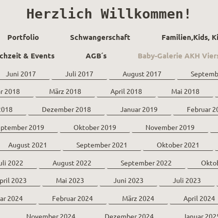
Herzlich Willkommen!
Portfolio
Schwangerschaft
Familien,Kids, 
chzeit & Events
AGB´s
Baby-Galerie AKH Vier
Juni 2017
Juli 2017
August 2017
Septemb
r 2018
März 2018
April 2018
Mai 2018
2018
Dezember 2018
Januar 2019
Februar 2
eptember 2019
Oktober 2019
November 2019
August 2021
September 2021
Oktober 2021
uli 2022
August 2022
September 2022
Okto
pril 2023
Mai 2023
Juni 2023
Juli 2023
ar 2024
Februar 2024
März 2024
April 2024
November 2024
Dezember 2024
Januar 202